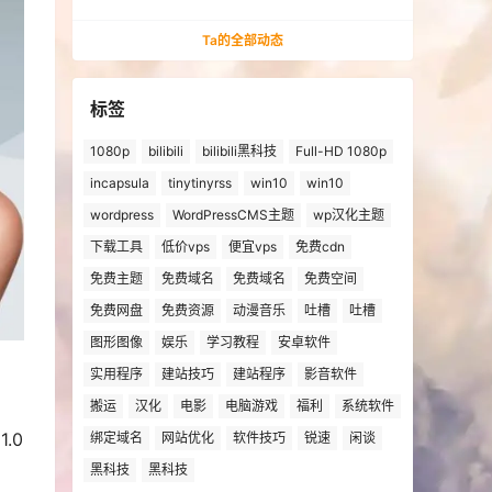
法安装win10、win11的解决方法
Ta的全部动态
标签
1080p
bilibili
bilibili黑科技
Full-HD 1080p
incapsula
tinytinyrss
win10
win10
wordpress
WordPressCMS主题
wp汉化主题
下载工具
低价vps
便宜vps
免费cdn
免费主题
免费域名
免费域名
免费空间
免费网盘
免费资源
动漫音乐
吐槽
吐槽
图形图像
娱乐
学习教程
安卓软件
实用程序
建站技巧
建站程序
影音软件
搬运
汉化
电影
电脑游戏
福利
系统软件
.0
绑定域名
网站优化
软件技巧
锐速
闲谈
黑科技
黑科技