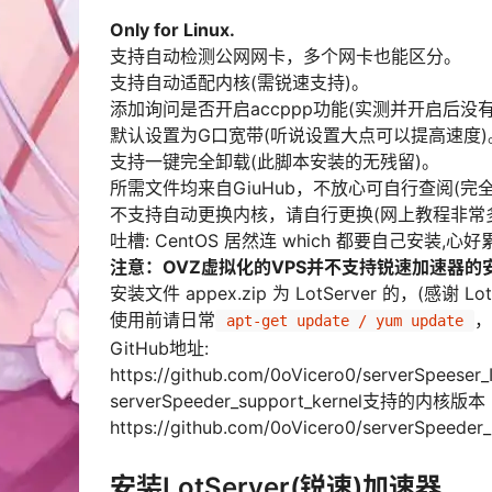
Only for Linux.
支持自动检测公网网卡，多个网卡也能区分。
支持自动适配内核(需锐速支持)。
添加询问是否开启accppp功能(实测并开启后没
默认设置为G口宽带(听说设置大点可以提高速度)
支持一键完全卸载(此脚本安装的无残留)。
所需文件均来自GiuHub，不放心可自行查阅(完
不支持自动更换内核，请自行更换(网上教程非常
吐槽: CentOS 居然连 which 都要自己安装,
注意：OVZ虚拟化的VPS并不支持锐速加速器的
安装文件 appex.zip 为 LotServer 的，(感谢 L
使用前请日常
，
 apt-get update / yum update 
GitHub地址:
https://github.com/0oVicero0/serverSpeeser_I
serverSpeeder_support_kernel支持的内核版本
https://github.com/0oVicero0/serverSpeeder
安装LotServer(锐速)加速器