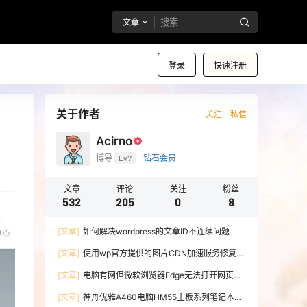
文章
登录
快速注册
关于作者
关注
私信
Acirno
博导
Lv7
钻石会员
文章
评论
关注
粉丝
532
205
0
8
[文章]
如何解决wordpress的文章ID不连续问题
[文章]
使用wp官方提供的图片CDN加速服务修复微
博图床
[文章]
电脑有网但微软浏览器Edge无法打开网页的
解决办法
[文章]
神舟优雅A460电脑HM55主板系列笔记本无