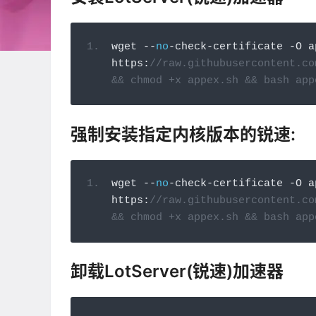
wget 
--
no
-
check
-
certificate 
-
O a
https
:
//raw.githubusercontent.co
&& chmod +x appex.sh && bash app
强制安装指定内核版本的锐速:
wget 
--
no
-
check
-
certificate 
-
O a
https
:
//raw.githubusercontent.co
&& chmod +x appex.sh && bash app
卸载LotServer(锐速)加速器