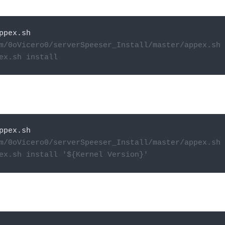
ppex
.
sh 
m/0oVicero0/serverSpeeser_Install/master/appex.sh 
ex.sh install
ppex
.
sh 
m/0oVicero0/serverSpeeser_Install/master/appex.sh 
ex.sh install '${Kernel Version}'