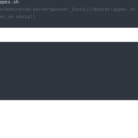
ppex
.
sh 
m/0oVicero0/serverSpeeser_Install/master/appex.sh 
ex.sh unstall