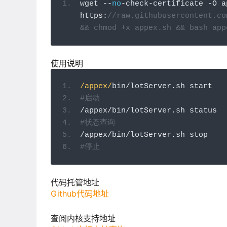
wget 
--
no
-
check
-
certificate 
-
O a
https
:
//raw.githubusercontent.co
&& chmod +x appex.sh && bash app
使用说明
/appex/
bin
/
lotServer
.
sh start
#启动
/
appex
/
bin
/
lotServer
.
sh status
#状态查询
/
appex
/
bin
/
lotServer
.
sh stop
#停止
代码托管地址
Github代码地址
查阅内核支持地址