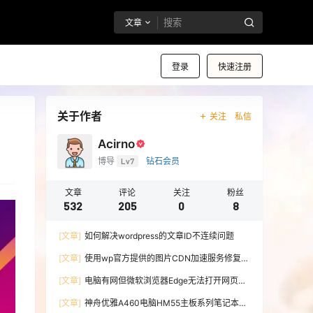
文章
登录
快速注册
关于作者
关注
私信
Acirno
博导
Lv7
钻石会员
文章
评论
关注
粉丝
532
205
0
8
[文章]
如何解决wordpress的文章ID不连续问题
[文章]
使用wp官方提供的图片CDN加速服务修复微
博图床
[文章]
电脑有网但微软浏览器Edge无法打开网页的
解决办法
[文章]
神舟优雅A460电脑HM55主板系列笔记本无