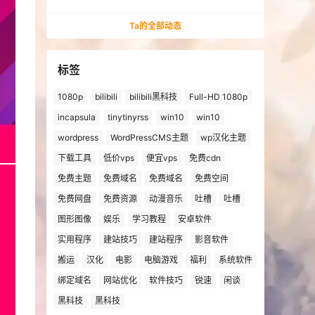
法安装win10、win11的解决方法
Ta的全部动态
标签
1080p
bilibili
bilibili黑科技
Full-HD 1080p
incapsula
tinytinyrss
win10
win10
wordpress
WordPressCMS主题
wp汉化主题
下载工具
低价vps
便宜vps
免费cdn
免费主题
免费域名
免费域名
免费空间
免费网盘
免费资源
动漫音乐
吐槽
吐槽
图形图像
娱乐
学习教程
安卓软件
实用程序
建站技巧
建站程序
影音软件
搬运
汉化
电影
电脑游戏
福利
系统软件
绑定域名
网站优化
软件技巧
锐速
闲谈
黑科技
黑科技