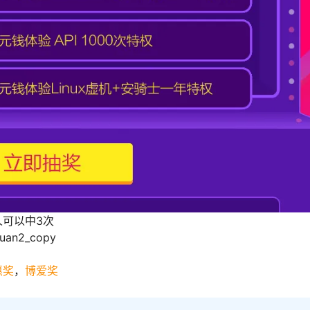
可以中3次
yuan2_copy
惠奖
，
博爱奖