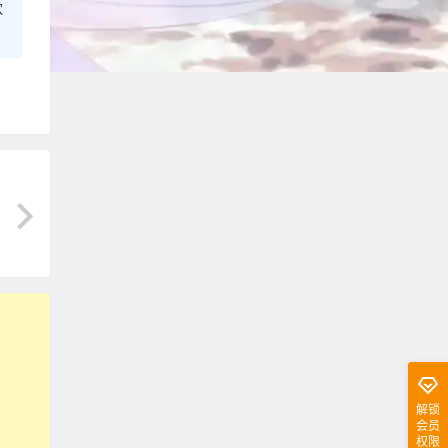
欢
解锁
会员
权限