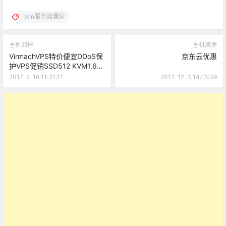
win服务器漏洞
主机测评
主机测评
VirmachVPS特价便宜DDoS保
京东云优惠
护VPS促销SSD512 KVM1.6美
元/月
2017-2-18 11:31:11
2017-12-3 14:15:39