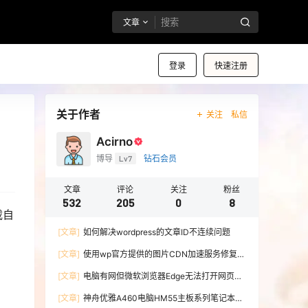
文章
登录
快速注册
关于作者
关注
私信
Acirno
博导
Lv7
钻石会员
文章
评论
关注
粉丝
532
205
0
8
载自
[文章]
如何解决wordpress的文章ID不连续问题
[文章]
使用wp官方提供的图片CDN加速服务修复微
博图床
[文章]
电脑有网但微软浏览器Edge无法打开网页的
解决办法
[文章]
神舟优雅A460电脑HM55主板系列笔记本无