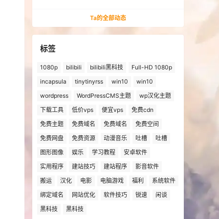
法安装win10、win11的解决方法
Ta的全部动态
标签
1080p
bilibili
bilibili黑科技
Full-HD 1080p
incapsula
tinytinyrss
win10
win10
wordpress
WordPressCMS主题
wp汉化主题
下载工具
低价vps
便宜vps
免费cdn
免费主题
免费域名
免费域名
免费空间
免费网盘
免费资源
动漫音乐
吐槽
吐槽
图形图像
娱乐
学习教程
安卓软件
实用程序
建站技巧
建站程序
影音软件
搬运
汉化
电影
电脑游戏
福利
系统软件
绑定域名
网站优化
软件技巧
锐速
闲谈
黑科技
黑科技