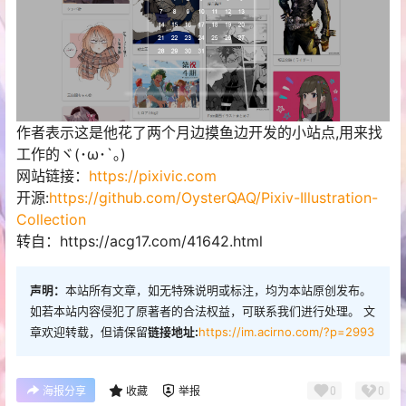
作者表示这是他花了两个月边摸鱼边开发的小站点,用来找
工作的ヾ(･ω･`｡)
网站链接：
https://pixivic.com
开源:
https://github.com/OysterQAQ/Pixiv-Illustration-
Collection
转自：https://acg17.com/41642.html
声明：
本站所有文章，如无特殊说明或标注，均为本站原创发布。
如若本站内容侵犯了原著者的合法权益，可联系我们进行处理。 文
章欢迎转载，但请保留
链接地址:
https://im.acirno.com/?p=2993
0
0
海报分享
收藏
举报