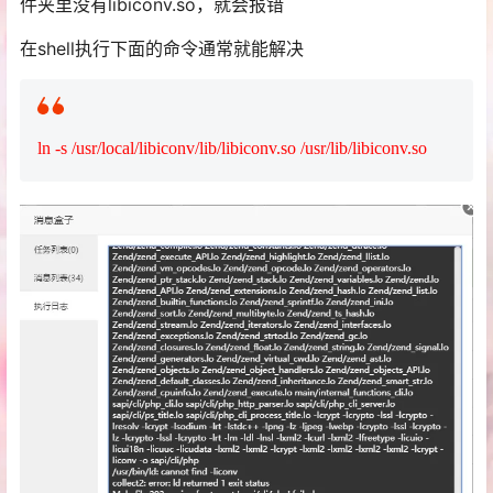
件夹里没有libiconv.so，就会报错
在shell执行下面的命令通常就能解决
ln -s /usr/local/libiconv/lib/libiconv.so /usr/lib/libiconv.so