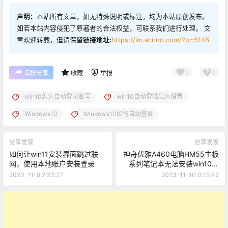
声明：
本站所有文章，如无特殊说明或标注，均为本站原创发布。
如若本站内容侵犯了原著者的合法权益，可联系我们进行处理。 文
章欢迎转载，但请保留
链接地址:
https://im.acirno.com/?p=5148
0
0
海报分享
收藏
举报
win10怎么自动登录账号
win10自动登陆怎么设置
Windows10
Windows10如何自动登录
分享发现
分享发现
如何让win11安装界面跳过联
神舟优雅A460电脑HM55主板
网，使用本地账户安装登录
系列笔记本无法安装win10、
win11的解决方法
2023-11-9 2:23:27
2023-11-10 0:15:42