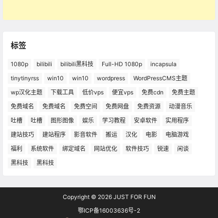
标签
1080p
bilibili
bilibili黑科技
Full-HD 1080p
incapsula
tinytinyrss
win10
win10
wordpress
WordPressCMS主题
wp汉化主题
下载工具
低价vps
便宜vps
免费cdn
免费主题
免费域名
免费域名
免费空间
免费网盘
免费资源
动漫音乐
吐槽
吐槽
图形图像
娱乐
学习教程
安卓软件
实用程序
建站技巧
建站程序
影音软件
搬运
汉化
电影
电脑游戏
福利
系统软件
绑定域名
网站优化
软件技巧
锐速
闲谈
黑科技
黑科技
Copyright © 2026
JUST FOR FUN
鄂ICP备16003636号-2