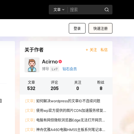
文章
登录
快速注册
关于作者
关注
私信
Acirno
博导
Lv7
钻石会员
文章
评论
关注
粉丝
532
205
0
8
自
[文章]
如何解决wordpress的文章ID不连续问题
[文章]
使用wp官方提供的图片CDN加速服务修复微
博图床
[文章]
电脑有网但微软浏览器Edge无法打开网页的
解决办法
[文章]
神舟优雅A460电脑HM55主板系列笔记本无