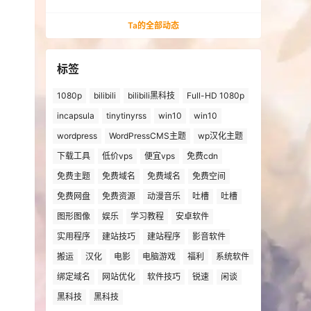
法安装win10、win11的解决方法
Ta的全部动态
标签
1080p
bilibili
bilibili黑科技
Full-HD 1080p
incapsula
tinytinyrss
win10
win10
wordpress
WordPressCMS主题
wp汉化主题
下载工具
低价vps
便宜vps
免费cdn
免费主题
免费域名
免费域名
免费空间
免费网盘
免费资源
动漫音乐
吐槽
吐槽
图形图像
娱乐
学习教程
安卓软件
实用程序
建站技巧
建站程序
影音软件
搬运
汉化
电影
电脑游戏
福利
系统软件
绑定域名
网站优化
软件技巧
锐速
闲谈
黑科技
黑科技