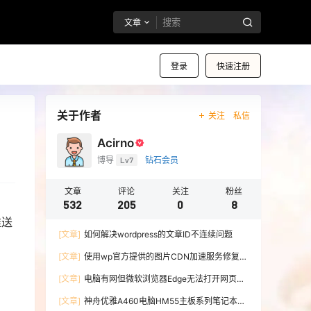
文章
登录
快速注册
关于作者
关注
私信
Acirno
博导
Lv7
钻石会员
文章
评论
关注
粉丝
532
205
0
8
推送
[文章]
如何解决wordpress的文章ID不连续问题
[文章]
使用wp官方提供的图片CDN加速服务修复微
博图床
[文章]
电脑有网但微软浏览器Edge无法打开网页的
解决办法
[文章]
神舟优雅A460电脑HM55主板系列笔记本无