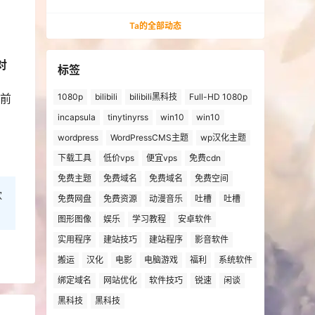
法安装win10、win11的解决方法
Ta的全部动态
对
标签
之前
1080p
bilibili
bilibili黑科技
Full-HD 1080p
incapsula
tinytinyrss
win10
win10
wordpress
WordPressCMS主题
wp汉化主题
下载工具
低价vps
便宜vps
免费cdn
免费主题
免费域名
免费域名
免费空间
欢
免费网盘
免费资源
动漫音乐
吐槽
吐槽
图形图像
娱乐
学习教程
安卓软件
实用程序
建站技巧
建站程序
影音软件
搬运
汉化
电影
电脑游戏
福利
系统软件
绑定域名
网站优化
软件技巧
锐速
闲谈
黑科技
黑科技