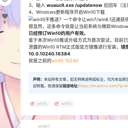
3、输入
wuauclt.exe /updatenow
后回车（注意
4、Windows更新程序开启Win10下载
0
很显然，这条命令就是让当前系统与微软Windo
已经预订Win10的用户有效。
鉴于本次Win10推送升级方式为首次尝试，目
泄露的Win10 RTM正式版官方镜像进行安装，
镜
10.0.10240.16384
就是之前的
win10 10240
声明：
本站所有文章，如无特殊说明或标注，均为本站原
迎转载，但请保留
链接地址:
https://im.acirno.com/?p=9
win10
win10
WP技巧