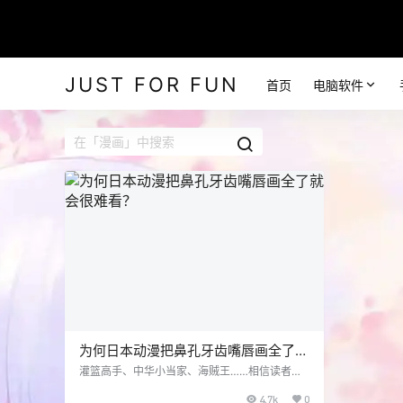
JUST FOR FUN
首页
电脑软件
为何日本动漫把鼻孔牙齿嘴唇画全了就
会很难看？
灌篮高手、中华小当家、海贼王……相信读者看
过不少日本动漫。在大呼剧情热血的同时，也有
4.7k
0
人提出小小的疑问：你看，为什么这些日本动漫