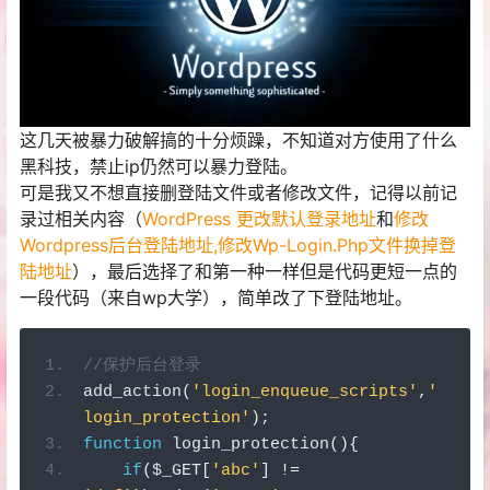
这几天被暴力破解搞的十分烦躁，不知道对方使用了什么
黑科技，禁止ip仍然可以暴力登陆。
可是我又不想直接删登陆文件或者修改文件，记得以前记
录过相关内容（
WordPress 更改默认登录地址
和
修改
Wordpress后台登陆地址,修改Wp-Login.Php文件换掉登
陆地址
），最后选择了和第一种一样但是代码更短一点的
一段代码（来自wp大学），简单改了下登陆地址。
//保护后台登录
add_action
(
'login_enqueue_scripts'
,
'
login_protection'
);
function
 login_protection
(){
if
(
$_GET
[
'abc'
]
!=