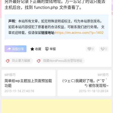
另外最好记录下正确的登陆地址。万一忘记了的话只能去
主机后台，找到 function.php 文件查看了。
声明：
本站所有文章，如无特殊说明或标注，均为本站原创发布。
如若本站内容侵犯了原著者的合法权益，可联系我们进行处理。 文
章欢迎转载，但请保留
链接地址:
https://im.acirno.com/?p=1402
0
0
海报分享
收藏
举报
防止暴力破解
隐藏WordPress后台登陆地址
WP技巧
WP技巧
简单给wp主题加上页面预加载
(つェ⊂)我藏好了哦，(*´∇｀
功能
*) 被你发现啦~
2015-11-14 21:40:16
2015-11-18 13:28:24