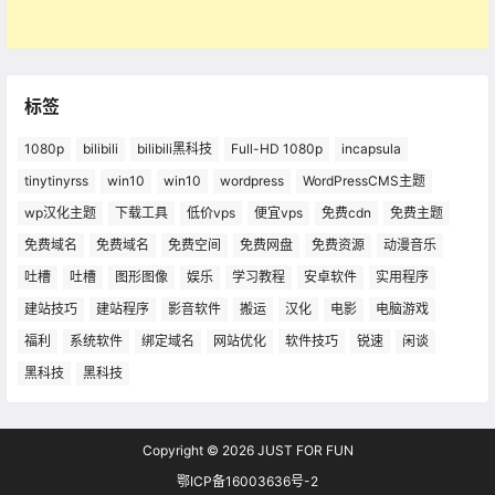
标签
1080p
bilibili
bilibili黑科技
Full-HD 1080p
incapsula
tinytinyrss
win10
win10
wordpress
WordPressCMS主题
wp汉化主题
下载工具
低价vps
便宜vps
免费cdn
免费主题
免费域名
免费域名
免费空间
免费网盘
免费资源
动漫音乐
吐槽
吐槽
图形图像
娱乐
学习教程
安卓软件
实用程序
建站技巧
建站程序
影音软件
搬运
汉化
电影
电脑游戏
福利
系统软件
绑定域名
网站优化
软件技巧
锐速
闲谈
黑科技
黑科技
Copyright © 2026
JUST FOR FUN
鄂ICP备16003636号-2