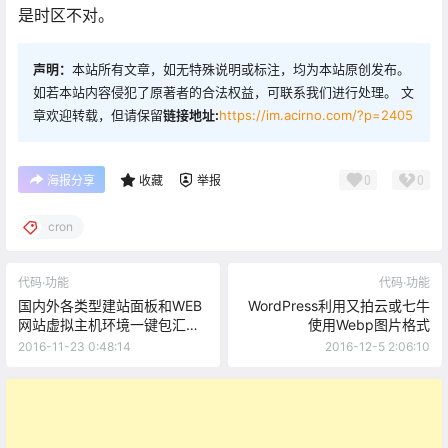
是时区不对。
声明：
本站所有文章，如无特殊说明或标注，均为本站原创发布。
如若本站内容侵犯了原著者的合法权益，可联系我们进行处理。 文
章欢迎转载，但请保留
链接地址:
https://im.acirno.com/?p=2405
0
0
海报分享
收藏
举报
cron
代码·功能
代码·功能
国内外各类型建站面板和WEB
WordPress利用又拍云或七牛
网站虚拟主机环境一键包汇总
使用Webp图片格式
收集
2016-11-23 0:48:14
2016-12-5 2:06:10