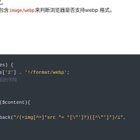
式。
否包含
来判断浏览器是否支持webp 格式。
image/webp
es
)
{
s
[
'2'
]
.
'!/format/webp'
;
下面的字段
(
$content
){
back
(
"/(<img[^>]*src *= *[\"']?)([^\"']*)/i"
,