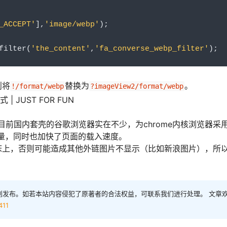
_ACCEPT'
],
'image/webp'
);
filter
(
'the_content'
,
'fa_converse_webp_filter'
);
则将
替换为
。
!/format/webp
?imageView2/format/webp
B，而目前国内套壳的谷歌浏览器实在不少，为chrome内核浏览器采
流量，同时也加快了页面的载入速度。
床上，否则可能造成其他外链图片不显示（比如新浪图片），所
创发布。如若本站内容侵犯了原著者的合法权益，可联系我们进行处理。 文章
411