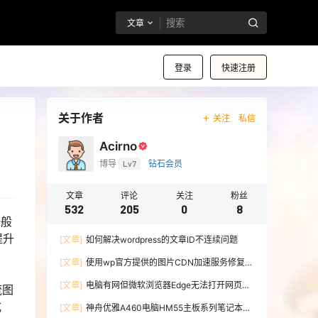
文章
登录
快速注册
关于作者
关注
私信
Acirno
博导
Lv7
钻石会员
文章
评论
关注
粉丝
532
205
0
8
一般
提升
[文章]
如何解决wordpress的文章ID不连续问题
[文章]
使用wp官方提供的图片CDN加速服务修复微
博图床
[文章]
电脑有网但微软浏览器Edge无法打开网页的
流图
解决办法
式
[文章]
神舟优雅A460电脑HM55主板系列笔记本无