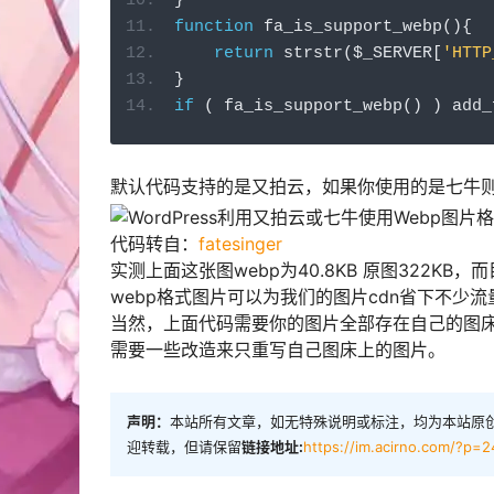
}
function
 fa_is_support_webp
(){
return
 strstr
(
$_SERVER
[
'HTTP
}
if
(
 fa_is_support_webp
()
)
 add_
默认代码支持的是又拍云，如果你使用的是七牛
代码转自：
fatesinger
实测上面这张图webp为40.8KB 原图322K
webp格式图片可以为我们的图片cdn省下不少
当然，上面代码需要你的图片全部存在自己的图
需要一些改造来只重写自己图床上的图片。
声明：
本站所有文章，如无特殊说明或标注，均为本站原
迎转载，但请保留
链接地址:
https://im.acirno.com/?p=2