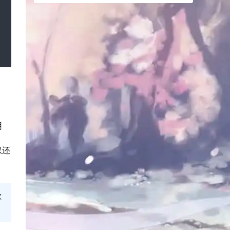
用
以还
欢