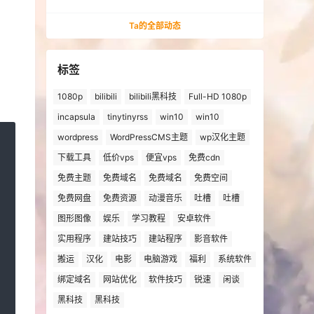
法安装win10、win11的解决方法
Ta的全部动态
标签
1080p
bilibili
bilibili黑科技
Full-HD 1080p
incapsula
tinytinyrss
win10
win10
wordpress
WordPressCMS主题
wp汉化主题
下载工具
低价vps
便宜vps
免费cdn
免费主题
免费域名
免费域名
免费空间
免费网盘
免费资源
动漫音乐
吐槽
吐槽
图形图像
娱乐
学习教程
安卓软件
实用程序
建站技巧
建站程序
影音软件
搬运
汉化
电影
电脑游戏
福利
系统软件
绑定域名
网站优化
软件技巧
锐速
闲谈
黑科技
黑科技