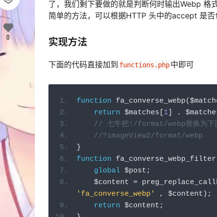
了，我们剩下要做的就是判断何时输出Webp 格
简单的方法，可以根据HTTP 头中的accept 是
0
实现方法
下面的代码直接加到
中即可
functions.php
function
 fa_converse_webp
(
$match
return
 $matches
[
1
]
.
 $matche
// 七牛把!/format/webp替换为
//?imageView2/format/webp
}
function
 fa_converse_webp_filter
global
 $post
;
    $content 
=
 preg_replace_call
'fa_converse_webp'
,
 $content
);
return
 $content
;