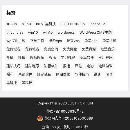
标签
1080p
bilibili
bilibili黑科技
Full-HD 1080p
incapsula
tinytinyrss
win10
win10
wordpress
WordPressCMS主题
wp汉化主题
下载工具
低价vps
便宜vps
免费cdn
免费主题
免费域名
免费域名
免费空间
免费网盘
免费资源
动漫音乐
吐槽
吐槽
图形图像
娱乐
学习教程
安卓软件
实用程序
建站技巧
建站程序
影音软件
搬运
汉化
电影
电脑游戏
福利
系统软件
绑定域名
网站优化
软件技巧
锐速
闲谈
黑科技
黑科技
Copyright © 2026
JUST FOR FUN
鄂ICP备16003636号-2
鄂公网安备 42088102000089
查询 158 次，耗时 0.3090 秒