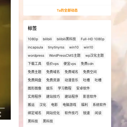
法安装win10、win11的解决方法
Ta的全部动态
标签
1080p
bilibili
bilibili黑科技
Full-HD 1080p
incapsula
tinytinyrss
win10
win10
wordpress
WordPressCMS主题
wp汉化主题
下载工具
低价vps
便宜vps
免费cdn
免费主题
免费域名
免费域名
免费空间
免费网盘
免费资源
动漫音乐
吐槽
吐槽
图形图像
娱乐
学习教程
安卓软件
实用程序
建站技巧
建站程序
影音软件
搬运
汉化
电影
电脑游戏
福利
系统软件
绑定域名
网站优化
软件技巧
锐速
闲谈
黑科技
黑科技