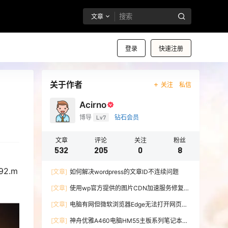
文章
登录
快速注册
关于作者
关注
私信
Acirno
博导
Lv7
钻石会员
文章
评论
关注
粉丝
532
205
0
8
92.m
[文章]
如何解决wordpress的文章ID不连续问题
[文章]
使用wp官方提供的图片CDN加速服务修复微
博图床
[文章]
电脑有网但微软浏览器Edge无法打开网页的
解决办法
[文章]
神舟优雅A460电脑HM55主板系列笔记本无