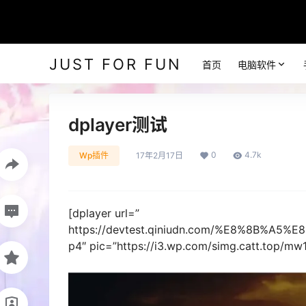
JUST FOR FUN
首页
电脑软件
dplayer测试
0
4.7k
Wp插件
17年2月17日
[dplayer url=”
https://devtest.qiniudn.com/%E8%8B%
p4″ pic=”https://i3.wp.com/simg.catt.top/mw