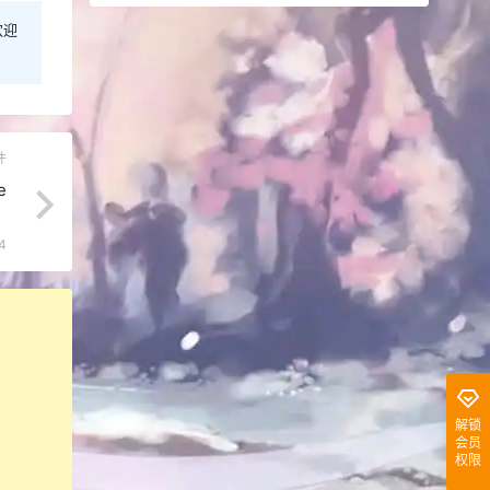
欢迎
件
e
4
解锁
会员
权限